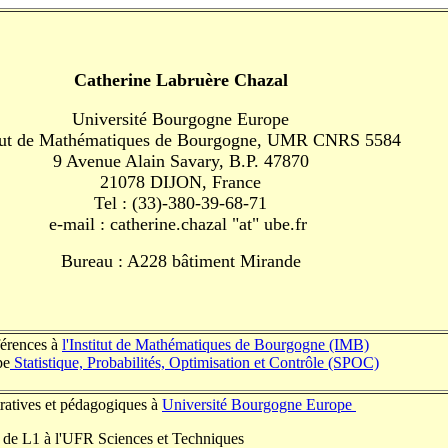
Catherine Labruère Chazal
Université Bourgogne Europe
itut de Mathématiques de Bourgogne, UMR CNRS 5584
9 Avenue Alain Savary, B.P. 47870
21078 DIJON, France
Tel : (33)-380-39-68-71
e-mail : catherine.chazal "at" ube.fr
Bureau : A228 bâtiment Mirande
férences à
l'Institut de Mathématiques de Bourgogne (IMB)
pe
Statistique, Probabilités, Optimisation et Contrôle (SPOC)
tratives et pédagogiques à
Université Bourgogne Europe
y de L1 à
l'UFR Sciences et Techniques